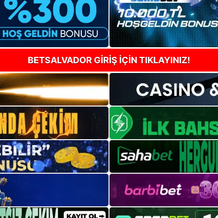
BETSALVADOR GİRİŞ İÇİN TIKLAYINIZ!