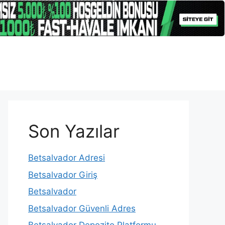
Son Yazılar
Betsalvador Adresi
Betsalvador Giriş
Betsalvador
Betsalvador Güvenli Adres