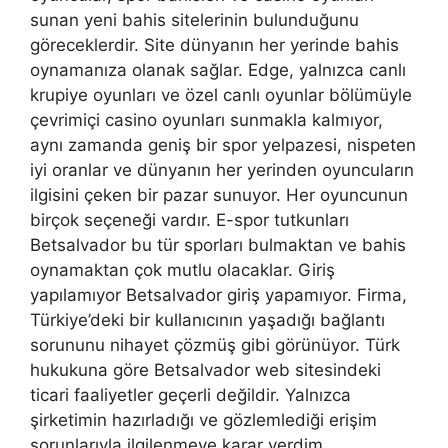
sunan yeni bahis sitelerinin bulunduğunu
göreceklerdir. Site dünyanın her yerinde bahis
oynamanıza olanak sağlar. Edge, yalnızca canlı
krupiye oyunları ve özel canlı oyunlar bölümüyle
çevrimiçi casino oyunları sunmakla kalmıyor,
aynı zamanda geniş bir spor yelpazesi, nispeten
iyi oranlar ve dünyanın her yerinden oyuncuların
ilgisini çeken bir pazar sunuyor. Her oyuncunun
birçok seçeneği vardır. E-spor tutkunları
Betsalvador bu tür sporları bulmaktan ve bahis
oynamaktan çok mutlu olacaklar. Giriş
yapılamıyor Betsalvador giriş yapamıyor. Firma,
Türkiye’deki bir kullanıcının yaşadığı bağlantı
sorununu nihayet çözmüş gibi görünüyor. Türk
hukukuna göre Betsalvador web sitesindeki
ticari faaliyetler geçerli değildir. Yalnızca
şirketimin hazırladığı ve gözlemlediği erişim
sorunlarıyla ilgilenmeye karar verdim.