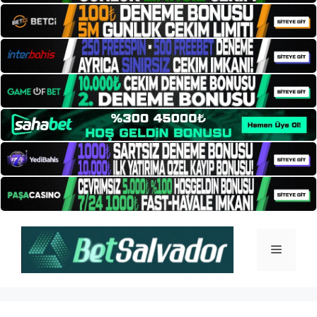
İçeriğe
atla
Menü