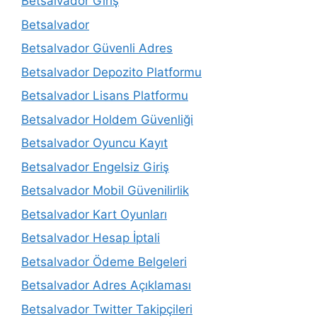
Betsalvador Giriş
Betsalvador
Betsalvador Güvenli Adres
Betsalvador Depozito Platformu
Betsalvador Lisans Platformu
Betsalvador Holdem Güvenliği
Betsalvador Oyuncu Kayıt
Betsalvador Engelsiz Giriş
Betsalvador Mobil Güvenilirlik
Betsalvador Kart Oyunları
Betsalvador Hesap İptali
Betsalvador Ödeme Belgeleri
Betsalvador Adres Açıklaması
Betsalvador Twitter Takipçileri