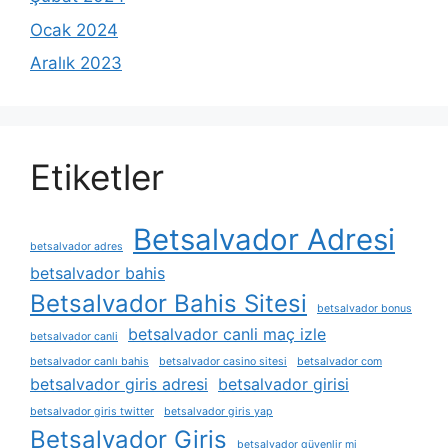
Ocak 2024
Aralık 2023
Etiketler
Betsalvador Adresi
betsalvador adres
betsalvador bahis
Betsalvador Bahis Sitesi
betsalvador bonus
betsalvador canli maç izle
betsalvador canli
betsalvador canlı bahis
betsalvador casino sitesi
betsalvador com
betsalvador giris adresi
betsalvador girisi
betsalvador giris twitter
betsalvador giris yap
Betsalvador Giriş
betsalvador güvenlir mi