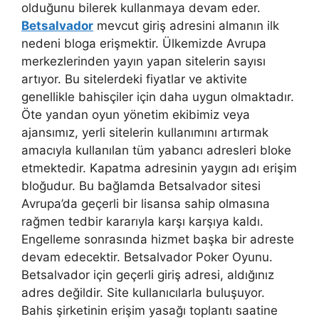
olduğunu bilerek kullanmaya devam eder.
Betsalvador
mevcut giriş adresini almanın ilk
nedeni bloga erişmektir. Ülkemizde Avrupa
merkezlerinden yayın yapan sitelerin sayısı
artıyor. Bu sitelerdeki fiyatlar ve aktivite
genellikle bahisçiler için daha uygun olmaktadır.
Öte yandan oyun yönetim ekibimiz veya
ajansımız, yerli sitelerin kullanımını artırmak
amacıyla kullanılan tüm yabancı adresleri bloke
etmektedir. Kapatma adresinin yaygın adı erişim
bloğudur. Bu bağlamda Betsalvador sitesi
Avrupa’da geçerli bir lisansa sahip olmasına
rağmen tedbir kararıyla karşı karşıya kaldı.
Engelleme sonrasında hizmet başka bir adreste
devam edecektir. Betsalvador Poker Oyunu.
Betsalvador için geçerli giriş adresi, aldığınız
adres değildir. Site kullanıcılarla buluşuyor.
Bahis şirketinin erişim yasağı toplantı saatine