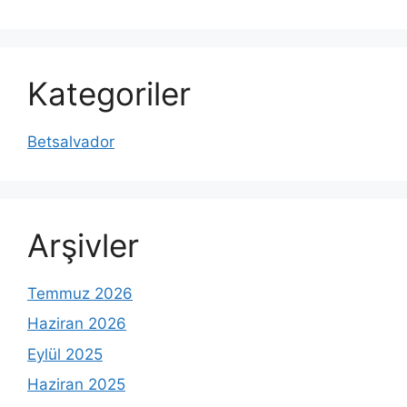
Kategoriler
Betsalvador
Arşivler
Temmuz 2026
Haziran 2026
Eylül 2025
Haziran 2025