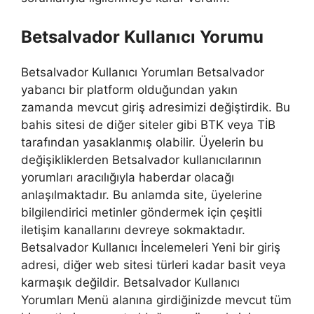
Betsalvador Kullanıcı Yorumu
Betsalvador Kullanıcı Yorumları Betsalvador
yabancı bir platform olduğundan yakın
zamanda mevcut giriş adresimizi değiştirdik. Bu
bahis sitesi de diğer siteler gibi BTK veya TİB
tarafından yasaklanmış olabilir. Üyelerin bu
değişikliklerden Betsalvador kullanıcılarının
yorumları aracılığıyla haberdar olacağı
anlaşılmaktadır. Bu anlamda site, üyelerine
bilgilendirici metinler göndermek için çeşitli
iletişim kanallarını devreye sokmaktadır.
Betsalvador Kullanıcı İncelemeleri Yeni bir giriş
adresi, diğer web sitesi türleri kadar basit veya
karmaşık değildir. Betsalvador Kullanıcı
Yorumları Menü alanına girdiğinizde mevcut tüm