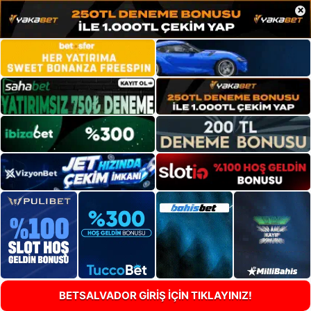
×
BETSALVADOR GİRİŞ İÇİN TIKLAYINIZ!