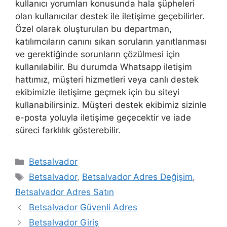
kullanıcı yorumları konusunda hala şüpheleri
olan kullanıcılar destek ile iletişime geçebilirler.
Özel olarak oluşturulan bu departman,
katılımcıların canını sıkan soruların yanıtlanması
ve gerektiğinde sorunların çözülmesi için
kullanılabilir. Bu durumda Whatsapp iletişim
hattımız, müşteri hizmetleri veya canlı destek
ekibimizle iletişime geçmek için bu siteyi
kullanabilirsiniz. Müşteri destek ekibimiz sizinle
e-posta yoluyla iletişime geçecektir ve iade
süreci farklılık gösterebilir.
Kategoriler
Betsalvador
Etiketler
Betsalvador
,
Betsalvador Adres Değişim
,
Betsalvador Adres Satın
Betsalvador Güvenli Adres
Betsalvador Giriş