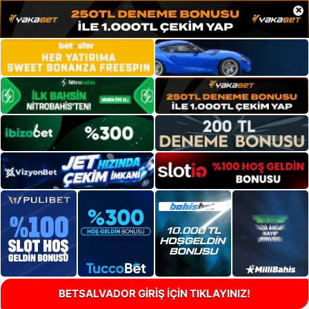
×
BETSALVADOR GİRİŞ İÇİN TIKLAYINIZ!