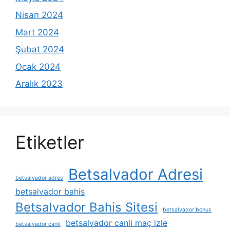
Nisan 2024
Mart 2024
Şubat 2024
Ocak 2024
Aralık 2023
Etiketler
Betsalvador Adresi
betsalvador adres
betsalvador bahis
Betsalvador Bahis Sitesi
betsalvador bonus
betsalvador canli maç izle
betsalvador canli