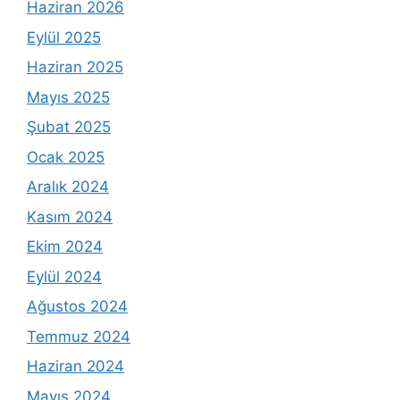
Haziran 2026
Eylül 2025
Haziran 2025
Mayıs 2025
Şubat 2025
Ocak 2025
Aralık 2024
Kasım 2024
Ekim 2024
Eylül 2024
Ağustos 2024
Temmuz 2024
Haziran 2024
Mayıs 2024