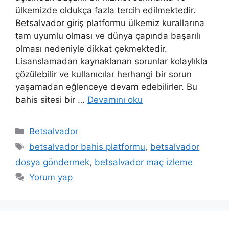
ülkemizde oldukça fazla tercih edilmektedir.
Betsalvador giriş platformu ülkemiz kurallarına
tam uyumlu olması ve dünya çapında başarılı
olması nedeniyle dikkat çekmektedir.
Lisanslamadan kaynaklanan sorunlar kolaylıkla
çözülebilir ve kullanıcılar herhangi bir sorun
yaşamadan eğlenceye devam edebilirler. Bu
bahis sitesi bir …
Devamını oku
Kategoriler
Betsalvador
Etiketler
betsalvador bahis platformu
,
betsalvador
dosya göndermek
,
betsalvador maç izleme
Yorum yap