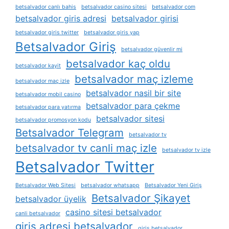
betsalvador canlı bahis
betsalvador casino sitesi
betsalvador com
betsalvador giris adresi
betsalvador girisi
betsalvador giris twitter
betsalvador giris yap
Betsalvador Giriş
betsalvador güvenlir mi
betsalvador kaç oldu
betsalvador kayit
betsalvador maç izleme
betsalvador maç izle
betsalvador nasil bir site
betsalvador mobil casino
betsalvador para çekme
betsalvador para yatırma
betsalvador sitesi
betsalvador promosyon kodu
Betsalvador Telegram
betsalvador tv
betsalvador tv canli maç izle
betsalvador tv izle
Betsalvador Twitter
Betsalvador Web Sitesi
betsalvador whatsapp
Betsalvador Yeni Giriş
Betsalvador Şikayet
betsalvador üyelik
casino sitesi betsalvador
canli betsalvador
giris adresi betsalvador
giris betsalvador