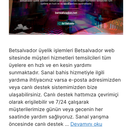
Betsalvador üyelik işlemleri Betsalvador web
sitesinde müşteri hizmetleri temsilcileri tüm
üyelere en hızlı ve en kesin yardımı
sunmaktadır. Sanal bahis hizmetiyle ilgili
yardıma ihtiyacınız varsa e-posta adresimizden
veya canlı destek sistemimizden bize
ulaşabilirsiniz. Canlı destek hattımıza çevrimiçi
olarak erişilebilir ve 7/24 çalışarak
müşterilerimize günün veya gecenin her
saatinde yardım sağlıyoruz. Sanal yarışma
öncesinde canlı destek …
Devamını oku