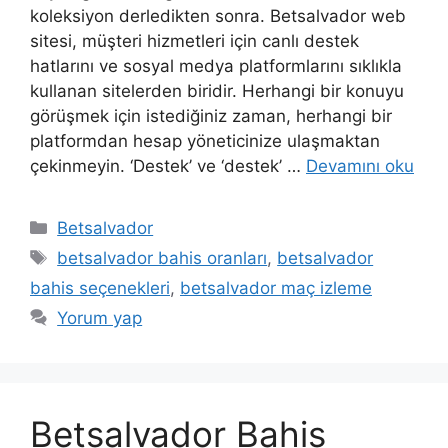
koleksiyon derledikten sonra. Betsalvador web
sitesi, müşteri hizmetleri için canlı destek
hatlarını ve sosyal medya platformlarını sıklıkla
kullanan sitelerden biridir. Herhangi bir konuyu
görüşmek için istediğiniz zaman, herhangi bir
platformdan hesap yöneticinize ulaşmaktan
çekinmeyin. ‘Destek’ ve ‘destek’ …
Devamını oku
Kategoriler
Betsalvador
Etiketler
betsalvador bahis oranları
,
betsalvador
bahis seçenekleri
,
betsalvador maç izleme
Yorum yap
Betsalvador Bahis