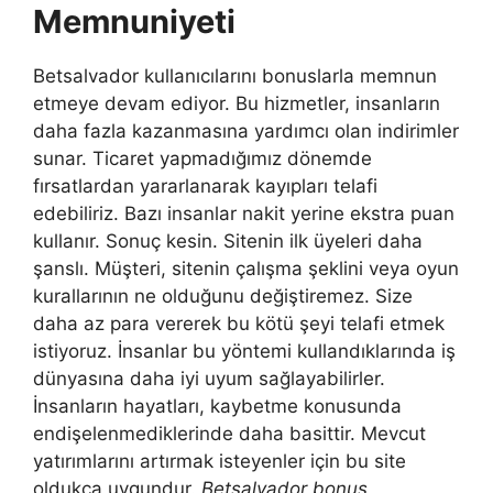
Memnuniyeti
Betsalvador kullanıcılarını bonuslarla memnun
etmeye devam ediyor. Bu hizmetler, insanların
daha fazla kazanmasına yardımcı olan indirimler
sunar. Ticaret yapmadığımız dönemde
fırsatlardan yararlanarak kayıpları telafi
edebiliriz. Bazı insanlar nakit yerine ekstra puan
kullanır. Sonuç kesin. Sitenin ilk üyeleri daha
şanslı. Müşteri, sitenin çalışma şeklini veya oyun
kurallarının ne olduğunu değiştiremez. Size
daha az para vererek bu kötü şeyi telafi etmek
istiyoruz. İnsanlar bu yöntemi kullandıklarında iş
dünyasına daha iyi uyum sağlayabilirler.
İnsanların hayatları, kaybetme konusunda
endişelenmediklerinde daha basittir. Mevcut
yatırımlarını artırmak isteyenler için bu site
oldukça uygundur.
Betsalvador bonus