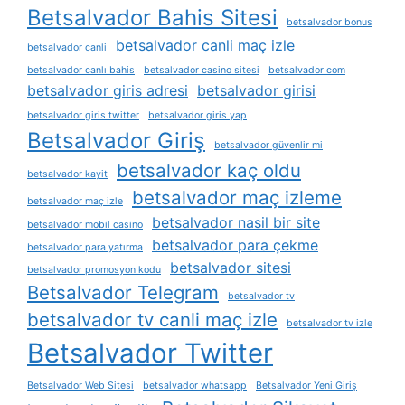
Betsalvador Bahis Sitesi
betsalvador bonus
betsalvador canli maç izle
betsalvador canli
betsalvador canlı bahis
betsalvador casino sitesi
betsalvador com
betsalvador giris adresi
betsalvador girisi
betsalvador giris twitter
betsalvador giris yap
Betsalvador Giriş
betsalvador güvenlir mi
betsalvador kaç oldu
betsalvador kayit
betsalvador maç izleme
betsalvador maç izle
betsalvador nasil bir site
betsalvador mobil casino
betsalvador para çekme
betsalvador para yatırma
betsalvador sitesi
betsalvador promosyon kodu
Betsalvador Telegram
betsalvador tv
betsalvador tv canli maç izle
betsalvador tv izle
Betsalvador Twitter
Betsalvador Web Sitesi
betsalvador whatsapp
Betsalvador Yeni Giriş