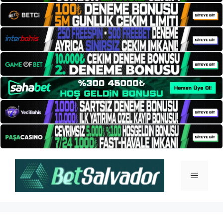
İçeriğe
atla
Menü