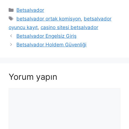
Kategoriler
Betsalvador
Etiketler
betsalvador ortak komisyon
,
betsalvador
oyuncu kayıt
,
casino sitesi betsalvador
Betsalvador Engelsiz Giriş
Betsalvador Holdem Güvenliği
Yorum yapın
Yorum