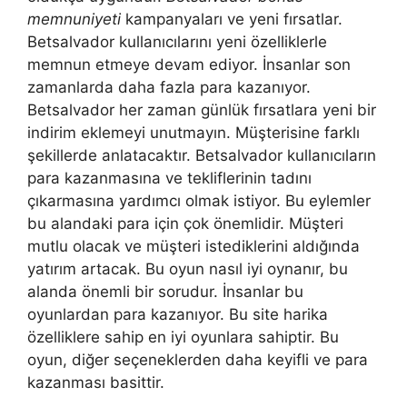
memnuniyeti
kampanyaları ve yeni fırsatlar.
Betsalvador kullanıcılarını yeni özelliklerle
memnun etmeye devam ediyor. İnsanlar son
zamanlarda daha fazla para kazanıyor.
Betsalvador her zaman günlük fırsatlara yeni bir
indirim eklemeyi unutmayın. Müşterisine farklı
şekillerde anlatacaktır. Betsalvador kullanıcıların
para kazanmasına ve tekliflerinin tadını
çıkarmasına yardımcı olmak istiyor. Bu eylemler
bu alandaki para için çok önemlidir. Müşteri
mutlu olacak ve müşteri istediklerini aldığında
yatırım artacak. Bu oyun nasıl iyi oynanır, bu
alanda önemli bir sorudur. İnsanlar bu
oyunlardan para kazanıyor. Bu site harika
özelliklere sahip en iyi oyunlara sahiptir. Bu
oyun, diğer seçeneklerden daha keyifli ve para
kazanması basittir.