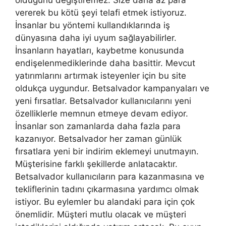
vererek bu kötü şeyi telafi etmek istiyoruz.
İnsanlar bu yöntemi kullandıklarında iş
dünyasına daha iyi uyum sağlayabilirler.
İnsanların hayatları, kaybetme konusunda
endişelenmediklerinde daha basittir. Mevcut
yatırımlarını artırmak isteyenler için bu site
oldukça uygundur. Betsalvador kampanyaları ve
yeni fırsatlar. Betsalvador kullanıcılarını yeni
özelliklerle memnun etmeye devam ediyor.
İnsanlar son zamanlarda daha fazla para
kazanıyor. Betsalvador her zaman günlük
fırsatlara yeni bir indirim eklemeyi unutmayın.
Müşterisine farklı şekillerde anlatacaktır.
Betsalvador kullanıcıların para kazanmasına ve
tekliflerinin tadını çıkarmasına yardımcı olmak
istiyor. Bu eylemler bu alandaki para için çok
önemlidir. Müşteri mutlu olacak ve müşteri