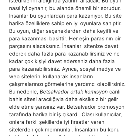
istediklerini aldığında yatırım artacak. Bu oyun
nasıl iyi oynanır, bu alanda önemli bir sorudur.
İnsanlar bu oyunlardan para kazanıyor. Bu site
harika özelliklere sahip en iyi oyunlara sahiptir.
Bu oyun, diğer seçeneklerden daha keyifli ve
para kazanması basittir. Her eşin parasının bir
parçasını alacaksınız. İnsanları sitenize davet
ederek daha fazla para kazanabilirsiniz ve ne
kadar çok kişiyi davet ederseniz daha fazla
para kazanabilirsiniz. Ayrıca, sosyal medya ve
web sitelerini kullanarak insanların
çalışmalarınızı görmelerine yardımcı olabilirsiniz.
Bu nedenle,
Betsalvador ortak komisyon
canlı
bahis sitesi aracılığıyla daha eksiksiz bir gelir
elde etme şansınız var. Betsalvador promosyon
tarafında harika bir iş çıkardı. Olası kullanıcılar,
onlara farklı şekillerde iyi fırsatlar veren
sitelerden çok memnunlar. İnsanların bu konu