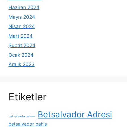
Haziran 2024
Mayıs 2024
Nisan 2024
Mart 2024
Şubat 2024
Ocak 2024
Aralık 2023
Etiketler
Betsalvador Adresi
betsalvador adres
betsalvador bahis