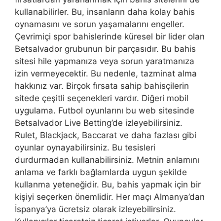
kullanabilirler. Bu, insanların daha kolay bahis
oynamasını ve sorun yaşamalarını engeller.
Çevrimiçi spor bahislerinde küresel bir lider olan
Betsalvador grubunun bir parçasıdır. Bu bahis
sitesi hile yapmanıza veya sorun yaratmanıza
izin vermeyecektir. Bu nedenle, tazminat alma
hakkınız var. Birçok fırsata sahip bahisçilerin
sitede çeşitli seçenekleri vardır. Diğeri mobil
uygulama. Futbol oyunlarını bu web sitesinde
Betsalvador Live Betting’de izleyebilirsiniz.
Rulet, Blackjack, Baccarat ve daha fazlası gibi
oyunlar oynayabilirsiniz. Bu tesisleri
durdurmadan kullanabilirsiniz. Metnin anlamını
anlama ve farklı bağlamlarda uygun şekilde
kullanma yeteneğidir. Bu, bahis yapmak için bir
kişiyi seçerken önemlidir. Her maçı Almanya’dan
İspanya’ya ücretsiz olarak izleyebilirsiniz.