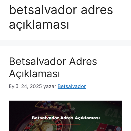
betsalvador adres
açıklaması
Betsalvador Adres
Açıklaması
Eylül 24, 2025
yazar
Betsalvador