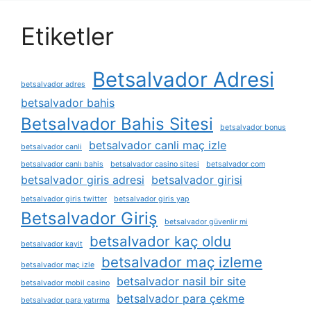
Etiketler
Betsalvador Adresi
betsalvador adres
betsalvador bahis
Betsalvador Bahis Sitesi
betsalvador bonus
betsalvador canli maç izle
betsalvador canli
betsalvador canlı bahis
betsalvador casino sitesi
betsalvador com
betsalvador giris adresi
betsalvador girisi
betsalvador giris twitter
betsalvador giris yap
Betsalvador Giriş
betsalvador güvenlir mi
betsalvador kaç oldu
betsalvador kayit
betsalvador maç izleme
betsalvador maç izle
betsalvador nasil bir site
betsalvador mobil casino
betsalvador para çekme
betsalvador para yatırma