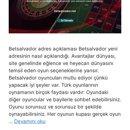
Betsalvador adres açıklaması Betsalvador yeni
adresinin nasıl açıklandığı. Avantajlar dünyası,
site genelinde eğlence ve heyecan dünyasını
temsil eden oyun seçeneklerine yansır.
Betsalvador oyuncuları mutlu ediyor çünkü
yapacak iyi şeyler var. Türk oyunlarının
oynamanın birçok faydası vardır: Oyundaki
diğer oyuncular ve bayilerle sohbet edebilirsiniz.
Oyunu sorunsuz ve sorunsuz bir şekilde
oynayabilirsiniz. Her oyunun kupası gerçek oyun
…
Devamını oku