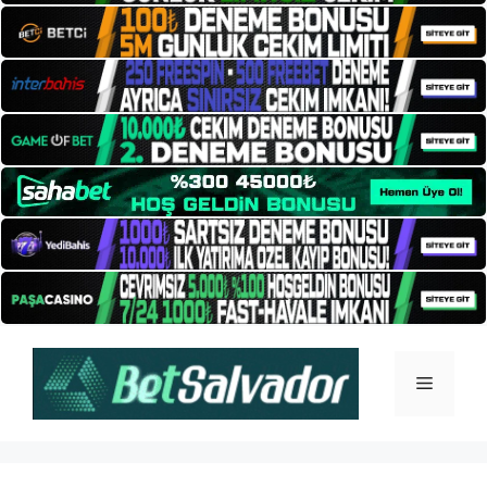
İçeriğe
atla
Menü