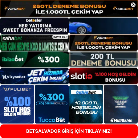
×
BETSALVADOR GİRİŞ İÇİN TIKLAYINIZ!