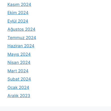
Kasım 2024
Ekim 2024
Eylül 2024
Ağustos 2024
Temmuz 2024
Haziran 2024
Mayıs 2024
Nisan 2024
Mart 2024
Şubat 2024
Ocak 2024
Aralık 2023