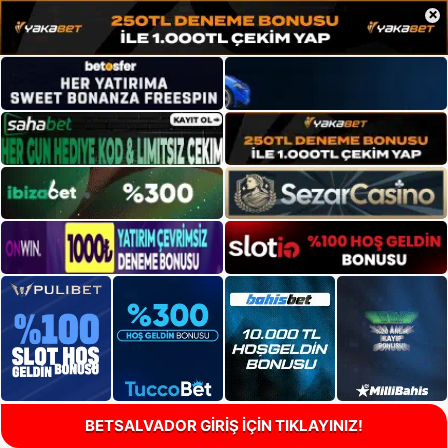
×
BETSALVADOR GİRİŞ İÇİN TIKLAYINIZ!