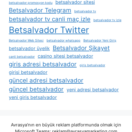
betsalvador sitesi
betsalvador promosyon kodu
Betsalvador Telegram
betsalvador tv
betsalvador tv canli maç izle
betsalvador tv izle
Betsalvador Twitter
Betsalvador Web Sitesi
betsalvador whatsapp
Betsalvador Yeni Giriş
Betsalvador Şikayet
betsalvador üyelik
casino sitesi betsalvador
canli betsalvador
giris adresi betsalvador
giris betsalvador
girisi betsalvador
güncel adresi betsalvador
güncel betsalvador
yeni adresi betsalvador
yeni giris betsalvador
Avrasya'nın en büyük reklam platformunda olmak için
Microsoft Teams:
reklam@avrasyamarketing.com