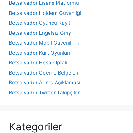
Betsalvador Lisans Platformu
Betsalvador Holdem Güvenliği
Betsalvador Oyuncu Kayıt
Betsalvador Engelsiz Giriş
Betsalvador Mobil Güvenilirlik
Betsalvador Kart Oyunları
Betsalvador Hesap İptali
Betsalvador Ödeme Belgeleri
Betsalvador Adres Açıklaması
Betsalvador Twitter Takipçileri
Kategoriler