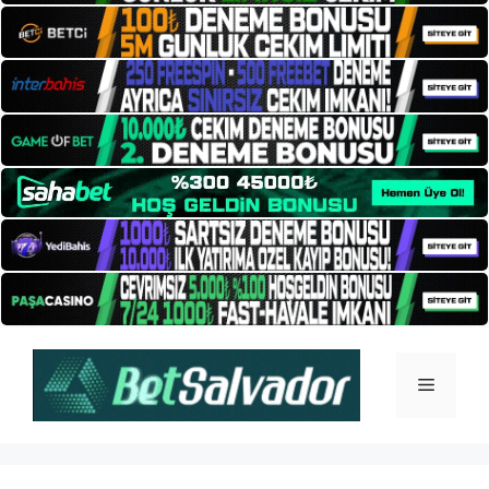
İçeriğe
atla
Menü