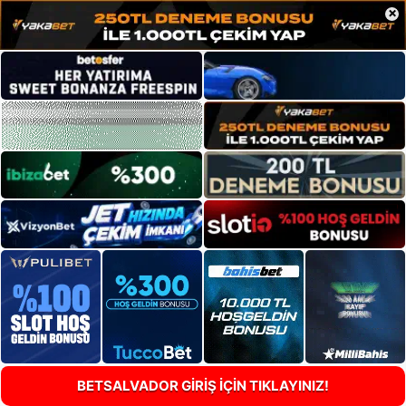
×
BETSALVADOR GİRİŞ İÇİN TIKLAYINIZ!