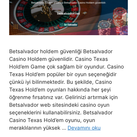
Betsalvador holdem güvenliği Betsalvador
Casino Holdem güvenlidir. Casino Texas
Hold’em Game çok sağlam bir oyundur. Casino
Texas Hold’em popüler bir oyun seçeneğidir
çünkü iyi bilinmektedir. Bu şekilde, Casino
Texas Hold’em oyunları hakkında her şeyi
öğrenme fırsatınız var. Gelirinizi artırmak için
Betsalvador web sitesindeki casino oyun
seçeneklerini kullanabilirsiniz. Betsalvador
Casino Texas Hold’em oyunu, oyun
meraklılarının yüksek …
Devamını oku