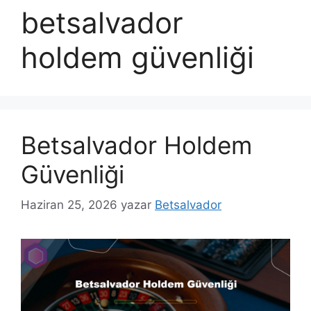
betsalvador
holdem güvenliği
Betsalvador Holdem
Güvenliği
Haziran 25, 2026
yazar
Betsalvador