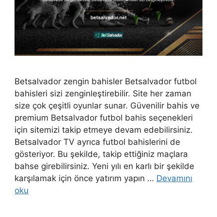
Betsalvador zengin bahisler Betsalvador futbol
bahisleri sizi zenginleştirebilir. Site her zaman
size çok çeşitli oyunlar sunar. Güvenilir bahis ve
premium Betsalvador futbol bahis seçenekleri
için sitemizi takip etmeye devam edebilirsiniz.
Betsalvador TV ayrıca futbol bahislerini de
gösteriyor. Bu şekilde, takip ettiğiniz maçlara
bahse girebilirsiniz. Yeni yılı en karlı bir şekilde
karşılamak için önce yatırım yapın …
Devamını
oku