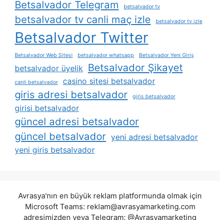
Betsalvador Telegram
betsalvador tv
betsalvador tv canli maç izle
betsalvador tv izle
Betsalvador Twitter
Betsalvador Web Sitesi
betsalvador whatsapp
Betsalvador Yeni Giriş
Betsalvador Şikayet
betsalvador üyelik
casino sitesi betsalvador
canli betsalvador
giris adresi betsalvador
giris betsalvador
girisi betsalvador
güncel adresi betsalvador
güncel betsalvador
yeni adresi betsalvador
yeni giris betsalvador
Avrasya'nın en büyük reklam platformunda olmak için
Microsoft Teams:
reklam@avrasyamarketing.com
adresimizden veya Telegram: @Avrasyamarketing