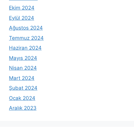
Ekim 2024
Eylül 2024
Ağustos 2024
Temmuz 2024
Haziran 2024
Mayıs 2024
Nisan 2024
Mart 2024
Şubat 2024
Ocak 2024
Aralık 2023