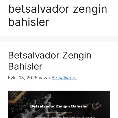
betsalvador zengin
bahisler
Betsalvador Zengin
Bahisler
Eylül 13, 2025
yazar
Betsalvador