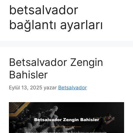
betsalvador
bağlantı ayarları
Betsalvador Zengin
Bahisler
Eylül 13, 2025
yazar
Betsalvador