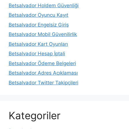
Betsalvador Holdem Güvenliği
Betsalvador Oyuncu Kayıt
Betsalvador Engelsiz Giriş
Betsalvador Mobil Güvenilirlik
Betsalvador Kart Oyunları
Betsalvador Hesap İptali
Betsalvador Ödeme Belgeleri
Betsalvador Adres Açıklaması
Betsalvador Twitter Takipçileri
Kategoriler