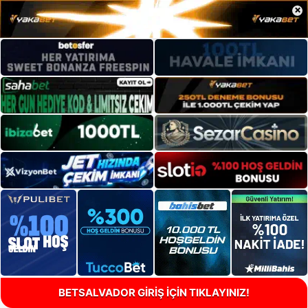
×
BETSALVADOR GİRİŞ İÇİN TIKLAYINIZ!