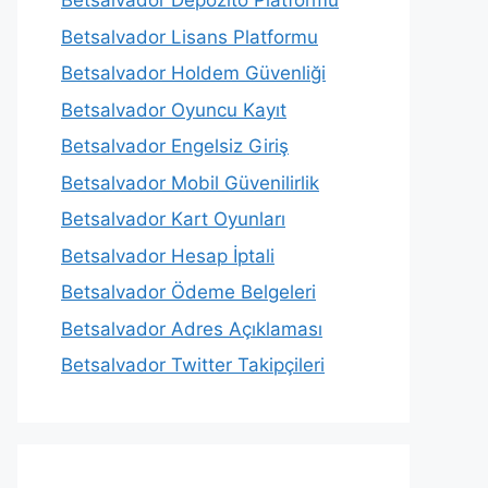
Betsalvador Depozito Platformu
Betsalvador Lisans Platformu
Betsalvador Holdem Güvenliği
Betsalvador Oyuncu Kayıt
Betsalvador Engelsiz Giriş
Betsalvador Mobil Güvenilirlik
Betsalvador Kart Oyunları
Betsalvador Hesap İptali
Betsalvador Ödeme Belgeleri
Betsalvador Adres Açıklaması
Betsalvador Twitter Takipçileri