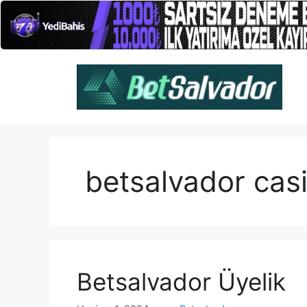
İçeriğe
atla
betsalvador cas
Betsalvador Üyelik