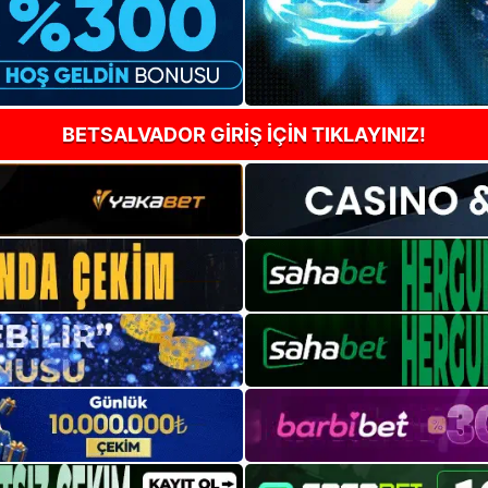
BETSALVADOR GİRİŞ İÇİN TIKLAYINIZ!