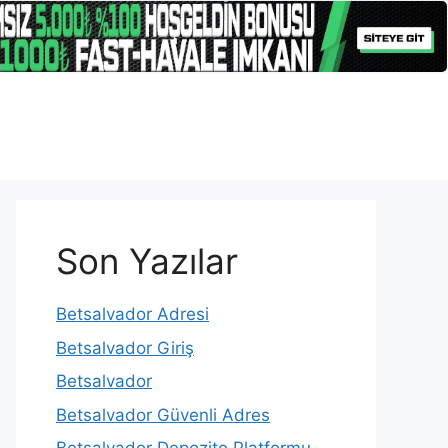
Son Yazılar
Betsalvador Adresi
Betsalvador Giriş
Betsalvador
Betsalvador Güvenli Adres