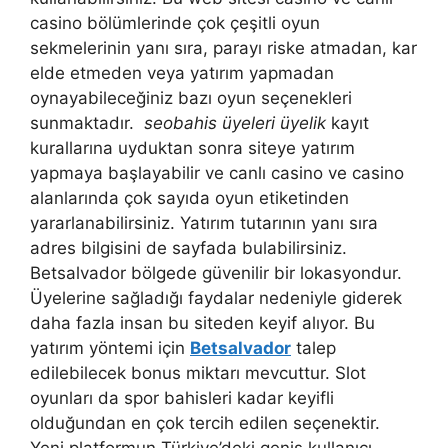
casino bölümlerinde çok çeşitli oyun
sekmelerinin yanı sıra, parayı riske atmadan, kar
elde etmeden veya yatırım yapmadan
oynayabileceğiniz bazı oyun seçenekleri
sunmaktadır.
seobahis üyeleri üyelik
kayıt
kurallarına uyduktan sonra siteye yatırım
yapmaya başlayabilir ve canlı casino ve casino
alanlarında çok sayıda oyun etiketinden
yararlanabilirsiniz. Yatırım tutarının yanı sıra
adres bilgisini de sayfada bulabilirsiniz.
Betsalvador bölgede güvenilir bir lokasyondur.
Üyelerine sağladığı faydalar nedeniyle giderek
daha fazla insan bu siteden keyif alıyor. Bu
yatırım yöntemi için
Betsalvador
talep
edilebilecek bonus miktarı mevcuttur. Slot
oyunları da spor bahisleri kadar keyifli
olduğundan en çok tercih edilen seçenektir.