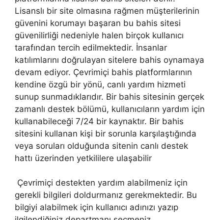
Lisanslı bir site olmasına rağmen müşterilerinin
güvenini korumayı başaran bu bahis sitesi
güvenilirliği nedeniyle halen birçok kullanıcı
tarafından tercih edilmektedir. İnsanlar
katılımlarını doğrulayan sitelere bahis oynamaya
devam ediyor. Çevrimiçi bahis platformlarının
kendine özgü bir yönü, canlı yardım hizmeti
sunup sunmadıklarıdır. Bir bahis sitesinin gerçek
zamanlı destek bölümü, kullanıcıların yardım için
kullanabileceği 7/24 bir kaynaktır. Bir bahis
sitesini kullanan kişi bir sorunla karşılaştığında
veya soruları olduğunda sitenin canlı destek
hattı üzerinden yetkililere ulaşabilir
Çevrimiçi destekten yardım alabilmeniz için
gerekli bilgileri doldurmanız gerekmektedir. Bu
bilgiyi alabilmek için kullanıcı adınızı yazıp
ilgilendiğiniz departmanı seçmeniz