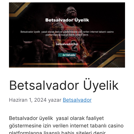
Betsalvador Üyelik
Haziran 1, 2024
yazar
Betsalvador
Betsalvador üyelik yasal olarak faaliyet
göstermesine izin verilen internet tabanlı casino
platformlarına lisanslı bahis siteleri denir.