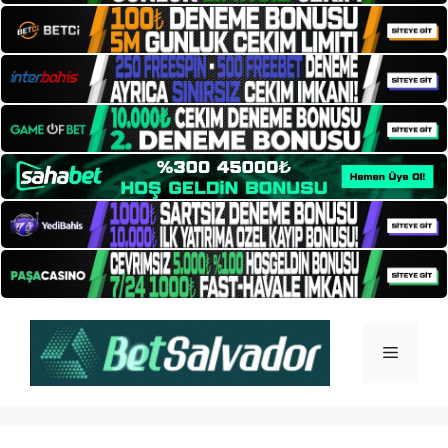
İçeriğe
atla
Menü