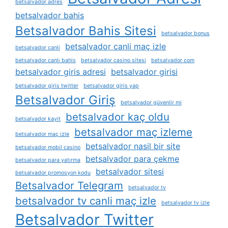
betsalvador adres
betsalvador bahis
Betsalvador Bahis Sitesi
betsalvador bonus
betsalvador canli maç izle
betsalvador canli
betsalvador canlı bahis
betsalvador casino sitesi
betsalvador com
betsalvador giris adresi
betsalvador girisi
betsalvador giris twitter
betsalvador giris yap
Betsalvador Giriş
betsalvador güvenlir mi
betsalvador kaç oldu
betsalvador kayit
betsalvador maç izleme
betsalvador maç izle
betsalvador nasil bir site
betsalvador mobil casino
betsalvador para çekme
betsalvador para yatırma
betsalvador sitesi
betsalvador promosyon kodu
Betsalvador Telegram
betsalvador tv
betsalvador tv canli maç izle
betsalvador tv izle
Betsalvador Twitter