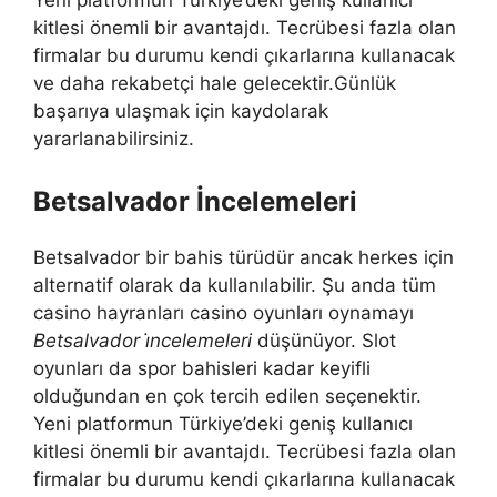
Yeni platformun Türkiye’deki geniş kullanıcı
kitlesi önemli bir avantajdı. Tecrübesi fazla olan
firmalar bu durumu kendi çıkarlarına kullanacak
ve daha rekabetçi hale gelecektir.Günlük
başarıya ulaşmak için kaydolarak
yararlanabilirsiniz.
Betsalvador İncelemeleri
Betsalvador bir bahis türüdür ancak herkes için
alternatif olarak da kullanılabilir. Şu anda tüm
casino hayranları casino oyunları oynamayı
Betsalvador i̇ncelemeleri
düşünüyor. Slot
oyunları da spor bahisleri kadar keyifli
olduğundan en çok tercih edilen seçenektir.
Yeni platformun Türkiye’deki geniş kullanıcı
kitlesi önemli bir avantajdı. Tecrübesi fazla olan
firmalar bu durumu kendi çıkarlarına kullanacak