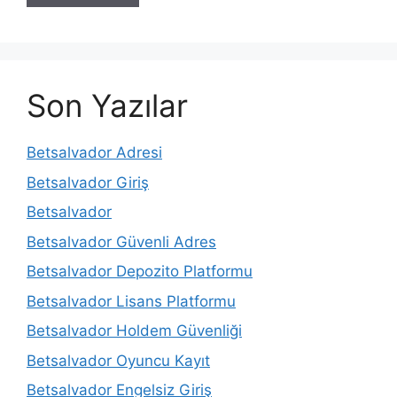
Son Yazılar
Betsalvador Adresi
Betsalvador Giriş
Betsalvador
Betsalvador Güvenli Adres
Betsalvador Depozito Platformu
Betsalvador Lisans Platformu
Betsalvador Holdem Güvenliği
Betsalvador Oyuncu Kayıt
Betsalvador Engelsiz Giriş