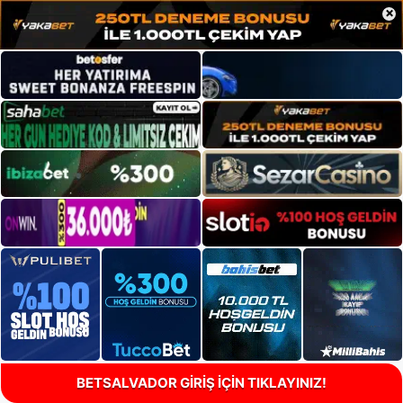
×
BETSALVADOR GİRİŞ İÇİN TIKLAYINIZ!