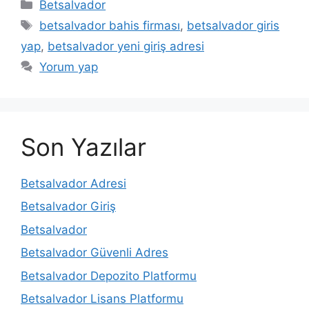
Kategoriler
Betsalvador
Etiketler
betsalvador bahis firması
,
betsalvador giris
yap
,
betsalvador yeni giriş adresi
Yorum yap
Son Yazılar
Betsalvador Adresi
Betsalvador Giriş
Betsalvador
Betsalvador Güvenli Adres
Betsalvador Depozito Platformu
Betsalvador Lisans Platformu