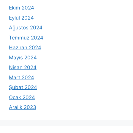
Ekim 2024
Eylül 2024
Ağustos 2024
Temmuz 2024
Haziran 2024
Mayıs 2024
Nisan 2024
Mart 2024
Şubat 2024
Ocak 2024
Aralık 2023