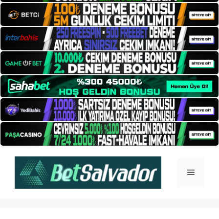
İçeriğe
atla
Menü