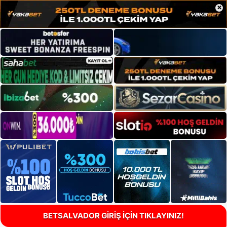
×
BETSALVADOR GİRİŞ İÇİN TIKLAYINIZ!