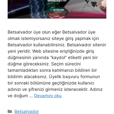
Betsalvador üye olun eğer Betsalvador üye
olmak istemiyorsanız siteye giriş yapmak için
Betsalvador kullanabilirsiniz. Betsalvador sitenin
yeni yeridir. Web sitesine eriştiğinizde giriş
düğmesinin yanında “kaydol” etiketli yeni bir
düğme göreceksiniz. Seçim sürecini
tamamladıktan sonra katılmanızı bildiren bir
bildirim alacaksınız. Üyelik başvuru formunun
bir sonraki bölümüne geçtiğinizde kullanıcı
adınızı ve şifrenizi girmeniz istenecektir. Adınız
ve doğum …
Devamını oku
Kategoriler
Betsalvador