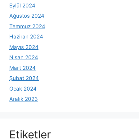
Eylül 2024
Ağustos 2024
Temmuz 2024
Haziran 2024
Mayıs 2024
Nisan 2024
Mart 2024
Şubat 2024
Ocak 2024
Aralık 2023
Etiketler