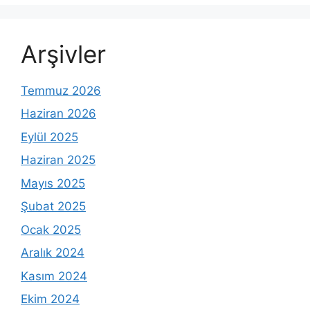
Arşivler
Temmuz 2026
Haziran 2026
Eylül 2025
Haziran 2025
Mayıs 2025
Şubat 2025
Ocak 2025
Aralık 2024
Kasım 2024
Ekim 2024