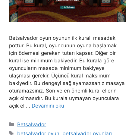
Betsalvador oyun oyunun ilk kuralı masadaki
pottur. Bu kural, oyuncunun oyuna başlamak
için ödemesi gereken tutarı kapsar. Diğer bir
kural ise minimum bakiyedir. Bu kurala göre
oyuncuların masada minimum bakiyeye
ulaşması gerekir. Üçüncü kural maksimum
bakiyedir. Bu dengeyi sağlayamazsanız masaya
oturamazsınız. Son ve en önemli kural ellerin
açık olmasıdır. Bu kurala uymayan oyunculara
açık el …
Devamını oku
Kategoriler
Betsalvador
Etiketler
betsalvador oyun
,
betsalvador oyunları