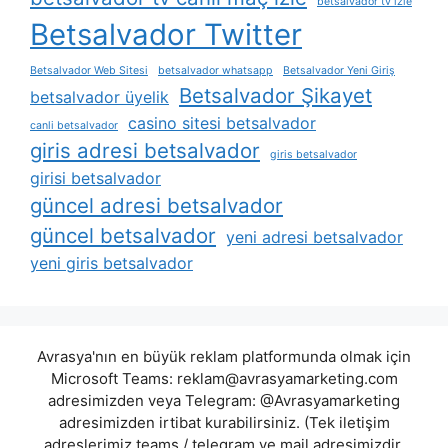
betsalvador tv izle
Betsalvador Twitter
Betsalvador Web Sitesi
betsalvador whatsapp
Betsalvador Yeni Giriş
Betsalvador Şikayet
betsalvador üyelik
casino sitesi betsalvador
canli betsalvador
giris adresi betsalvador
giris betsalvador
girisi betsalvador
güncel adresi betsalvador
güncel betsalvador
yeni adresi betsalvador
yeni giris betsalvador
Avrasya'nın en büyük reklam platformunda olmak için
Microsoft Teams:
reklam@avrasyamarketing.com
adresimizden veya Telegram: @Avrasyamarketing
adresimizden irtibat kurabilirsiniz. (Tek iletişim
adreslerimiz teams / telegram ve mail adresimizdir.