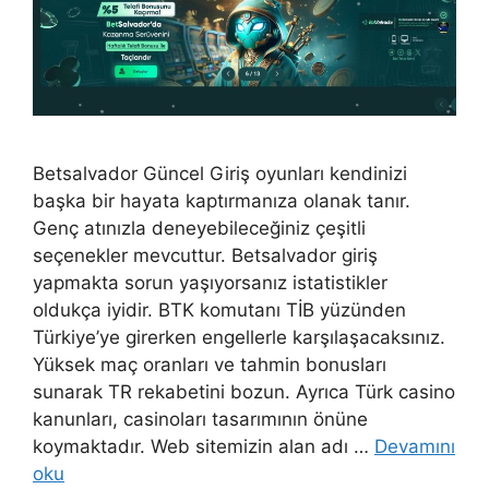
Betsalvador Güncel Giriş oyunları kendinizi
başka bir hayata kaptırmanıza olanak tanır.
Genç atınızla deneyebileceğiniz çeşitli
seçenekler mevcuttur. Betsalvador giriş
yapmakta sorun yaşıyorsanız istatistikler
oldukça iyidir. BTK komutanı TİB yüzünden
Türkiye’ye girerken engellerle karşılaşacaksınız.
Yüksek maç oranları ve tahmin bonusları
sunarak TR rekabetini bozun. Ayrıca Türk casino
kanunları, casinoları tasarımının önüne
koymaktadır. Web sitemizin alan adı …
Devamını
oku