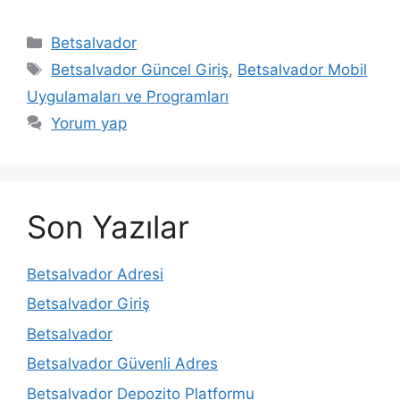
Kategoriler
Betsalvador
Etiketler
Betsalvador Güncel Giriş
,
Betsalvador Mobil
Uygulamaları ve Programları
Yorum yap
Son Yazılar
Betsalvador Adresi
Betsalvador Giriş
Betsalvador
Betsalvador Güvenli Adres
Betsalvador Depozito Platformu