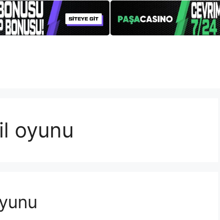
il oyunu
Oyunu