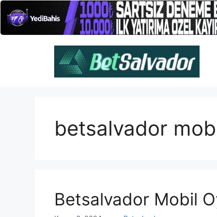
İçeriğe
atla
betsalvador mob
Betsalvador Mobil 