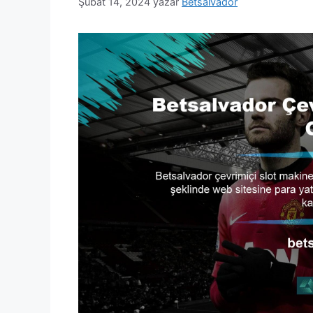
Şubat 14, 2024
yazar
Betsalvador