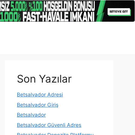
Son Yazılar
Betsalvador Adresi
Betsalvador Giriş
Betsalvador
Betsalvador Güvenli Adres