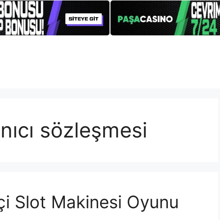
anıcı sözleşmesi
çi Slot Makinesi Oyunu