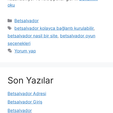
oku
Kategoriler
Betsalvador
Etiketler
betsalvador kolayca bağlantı kurulabilir
,
betsalvador nasil bir site
,
betsalvador oyun
seçenekleri
Yorum yap
Son Yazılar
Betsalvador Adresi
Betsalvador Giriş
Betsalvador