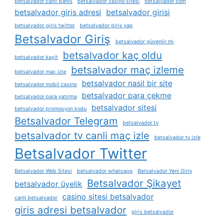
betsalvador canlı bahis
betsalvador casino sitesi
betsalvador com
betsalvador giris adresi
betsalvador girisi
betsalvador giris twitter
betsalvador giris yap
Betsalvador Giriş
betsalvador güvenlir mi
betsalvador kaç oldu
betsalvador kayit
betsalvador maç izleme
betsalvador maç izle
betsalvador nasil bir site
betsalvador mobil casino
betsalvador para çekme
betsalvador para yatırma
betsalvador sitesi
betsalvador promosyon kodu
Betsalvador Telegram
betsalvador tv
betsalvador tv canli maç izle
betsalvador tv izle
Betsalvador Twitter
Betsalvador Web Sitesi
betsalvador whatsapp
Betsalvador Yeni Giriş
Betsalvador Şikayet
betsalvador üyelik
casino sitesi betsalvador
canli betsalvador
giris adresi betsalvador
giris betsalvador