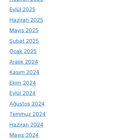
Eylül 2025
Haziran 2025
Mayıs 2025
Şubat 2025
Ocak 2025
Aralık 2024
Kasım 2024
Ekim 2024
Eylül 2024
Ağustos 2024
Temmuz 2024
Haziran 2024
Mayıs 2024