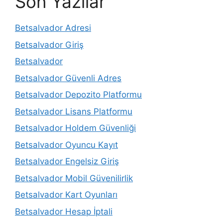
Son Yazılar
Betsalvador Adresi
Betsalvador Giriş
Betsalvador
Betsalvador Güvenli Adres
Betsalvador Depozito Platformu
Betsalvador Lisans Platformu
Betsalvador Holdem Güvenliği
Betsalvador Oyuncu Kayıt
Betsalvador Engelsiz Giriş
Betsalvador Mobil Güvenilirlik
Betsalvador Kart Oyunları
Betsalvador Hesap İptali