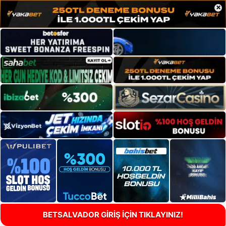
×
BETSALVADOR GİRİŞ İÇİN TIKLAYINIZ!