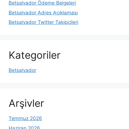
Betsalvador Ödeme Belgeleri
Betsalvador Adres Açıklaması
Betsalvador Twitter Takipçileri
Kategoriler
Betsalvador
Arşivler
Temmuz 2026
Haziran 2026