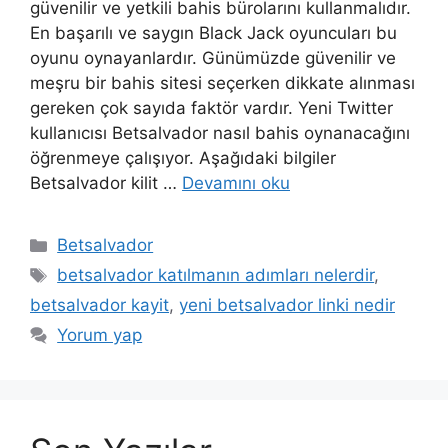
güvenilir ve yetkili bahis bürolarını kullanmalıdır.
En başarılı ve saygın Black Jack oyuncuları bu
oyunu oynayanlardır. Günümüzde güvenilir ve
meşru bir bahis sitesi seçerken dikkate alınması
gereken çok sayıda faktör vardır. Yeni Twitter
kullanıcısı Betsalvador nasıl bahis oynanacağını
öğrenmeye çalışıyor. Aşağıdaki bilgiler
Betsalvador kilit …
Devamını oku
Kategoriler
Betsalvador
Etiketler
betsalvador katılmanın adımları nelerdir
,
betsalvador kayit
,
yeni betsalvador linki nedir
Yorum yap