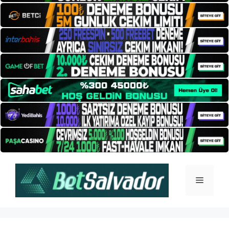
İçeriğe
atla
Menü