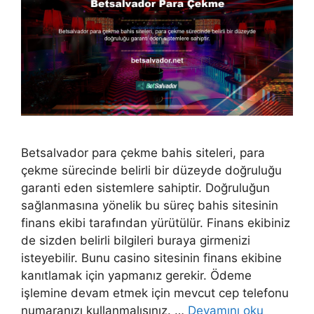
Betsalvador para çekme bahis siteleri, para
çekme sürecinde belirli bir düzeyde doğruluğu
garanti eden sistemlere sahiptir. Doğruluğun
sağlanmasına yönelik bu süreç bahis sitesinin
finans ekibi tarafından yürütülür. Finans ekibiniz
de sizden belirli bilgileri buraya girmenizi
isteyebilir. Bunu casino sitesinin finans ekibine
kanıtlamak için yapmanız gerekir. Ödeme
işlemine devam etmek için mevcut cep telefonu
numaranızı kullanmalısınız. …
Devamını oku