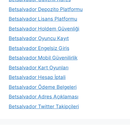
Betsalvador Depozito Platformu
Betsalvador Lisans Platformu
Betsalvador Holdem Güvenliği
Betsalvador Oyuncu Kayıt
Betsalvador Engelsiz Giriş
Betsalvador Mobil Güvenilirlik
Betsalvador Kart Oyunları
Betsalvador Hesap İptali
Betsalvador Ödeme Belgeleri
Betsalvador Adres Açıklaması
Betsalvador Twitter Takipçileri