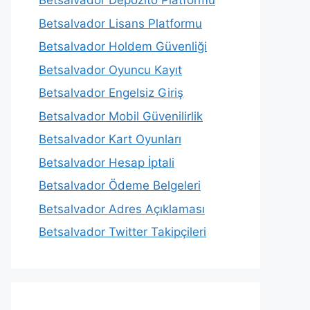
Betsalvador Depozito Platformu
Betsalvador Lisans Platformu
Betsalvador Holdem Güvenliği
Betsalvador Oyuncu Kayıt
Betsalvador Engelsiz Giriş
Betsalvador Mobil Güvenilirlik
Betsalvador Kart Oyunları
Betsalvador Hesap İptali
Betsalvador Ödeme Belgeleri
Betsalvador Adres Açıklaması
Betsalvador Twitter Takipçileri