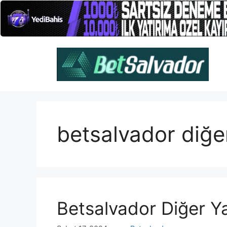
İçeriğe
atla
betsalvador diğer
Betsalvador Diğer Ya