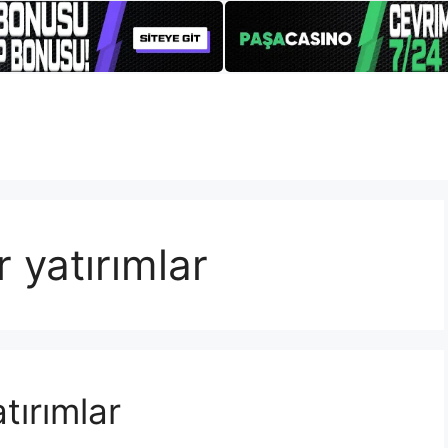
 yatırımlar
tırımlar