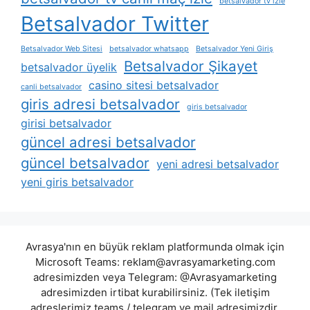
betsalvador tv izle
Betsalvador Twitter
Betsalvador Web Sitesi
betsalvador whatsapp
Betsalvador Yeni Giriş
Betsalvador Şikayet
betsalvador üyelik
casino sitesi betsalvador
canli betsalvador
giris adresi betsalvador
giris betsalvador
girisi betsalvador
güncel adresi betsalvador
güncel betsalvador
yeni adresi betsalvador
yeni giris betsalvador
Avrasya'nın en büyük reklam platformunda olmak için
Microsoft Teams:
reklam@avrasyamarketing.com
adresimizden veya Telegram: @Avrasyamarketing
adresimizden irtibat kurabilirsiniz. (Tek iletişim
adreslerimiz teams / telegram ve mail adresimizdir.