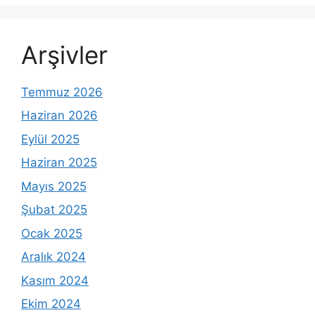
Arşivler
Temmuz 2026
Haziran 2026
Eylül 2025
Haziran 2025
Mayıs 2025
Şubat 2025
Ocak 2025
Aralık 2024
Kasım 2024
Ekim 2024