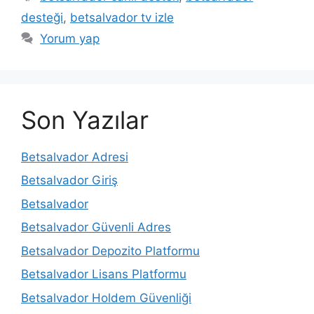
desteği
,
betsalvador tv izle
Yorum yap
Son Yazılar
Betsalvador Adresi
Betsalvador Giriş
Betsalvador
Betsalvador Güvenli Adres
Betsalvador Depozito Platformu
Betsalvador Lisans Platformu
Betsalvador Holdem Güvenliği