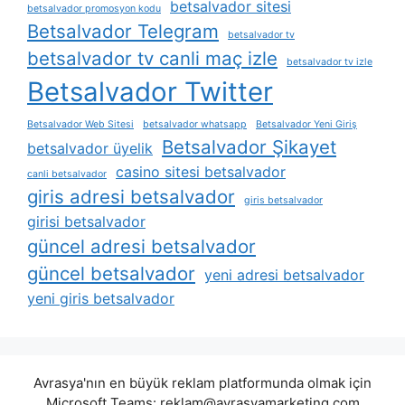
betsalvador sitesi
betsalvador promosyon kodu
Betsalvador Telegram
betsalvador tv
betsalvador tv canli maç izle
betsalvador tv izle
Betsalvador Twitter
Betsalvador Web Sitesi
betsalvador whatsapp
Betsalvador Yeni Giriş
Betsalvador Şikayet
betsalvador üyelik
casino sitesi betsalvador
canli betsalvador
giris adresi betsalvador
giris betsalvador
girisi betsalvador
güncel adresi betsalvador
güncel betsalvador
yeni adresi betsalvador
yeni giris betsalvador
Avrasya'nın en büyük reklam platformunda olmak için
Microsoft Teams:
reklam@avrasyamarketing.com