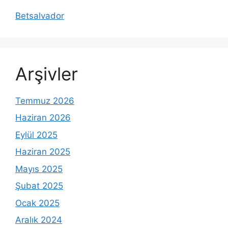
Betsalvador
Arşivler
Temmuz 2026
Haziran 2026
Eylül 2025
Haziran 2025
Mayıs 2025
Şubat 2025
Ocak 2025
Aralık 2024