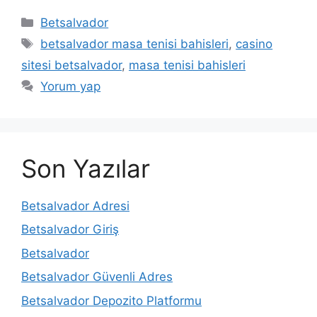
Kategoriler
Betsalvador
Etiketler
betsalvador masa tenisi bahisleri
,
casino
sitesi betsalvador
,
masa tenisi bahisleri
Yorum yap
Son Yazılar
Betsalvador Adresi
Betsalvador Giriş
Betsalvador
Betsalvador Güvenli Adres
Betsalvador Depozito Platformu