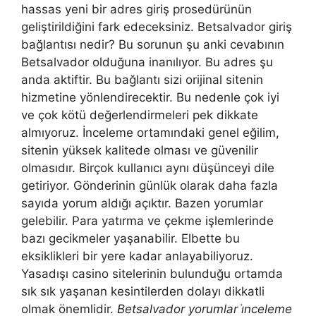
hassas yeni bir adres giriş prosedürünün
geliştirildiğini fark edeceksiniz. Betsalvador giriş
bağlantısı nedir? Bu sorunun şu anki cevabının
Betsalvador olduğuna inanılıyor. Bu adres şu
anda aktiftir. Bu bağlantı sizi orijinal sitenin
hizmetine yönlendirecektir. Bu nedenle çok iyi
ve çok kötü değerlendirmeleri pek dikkate
almıyoruz. İnceleme ortamındaki genel eğilim,
sitenin yüksek kalitede olması ve güvenilir
olmasıdır. Birçok kullanıcı aynı düşünceyi dile
getiriyor. Gönderinin günlük olarak daha fazla
sayıda yorum aldığı açıktır. Bazen yorumlar
gelebilir. Para yatırma ve çekme işlemlerinde
bazı gecikmeler yaşanabilir. Elbette bu
eksiklikleri bir yere kadar anlayabiliyoruz.
Yasadışı casino sitelerinin bulunduğu ortamda
sık sık yaşanan kesintilerden dolayı dikkatli
olmak önemlidir.
Betsalvador yorumlar i̇nceleme