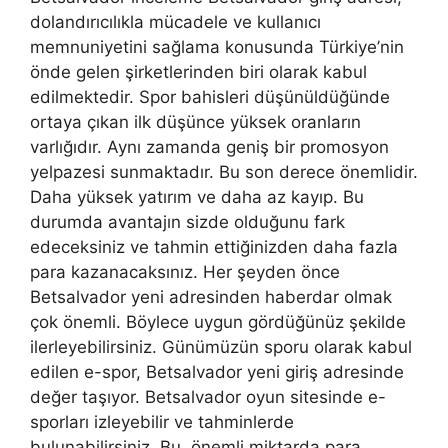
dolandırıcılıkla mücadele ve kullanıcı
memnuniyetini sağlama konusunda Türkiye’nin
önde gelen şirketlerinden biri olarak kabul
edilmektedir. Spor bahisleri düşünüldüğünde
ortaya çıkan ilk düşünce yüksek oranların
varlığıdır. Aynı zamanda geniş bir promosyon
yelpazesi sunmaktadır. Bu son derece önemlidir.
Daha yüksek yatırım ve daha az kayıp. Bu
durumda avantajın sizde olduğunu fark
edeceksiniz ve tahmin ettiğinizden daha fazla
para kazanacaksınız. Her şeyden önce
Betsalvador yeni adresinden haberdar olmak
çok önemli. Böylece uygun gördüğünüz şekilde
ilerleyebilirsiniz. Günümüzün sporu olarak kabul
edilen e-spor, Betsalvador yeni giriş adresinde
değer taşıyor. Betsalvador oyun sitesinde e-
sporları izleyebilir ve tahminlerde
bulunabilirsiniz. Bu, önemli miktarda para