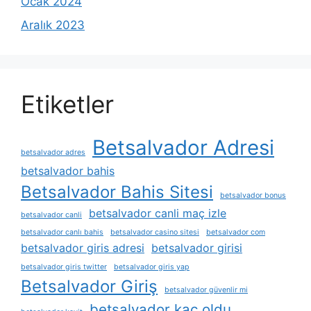
Ocak 2024
Aralık 2023
Etiketler
Betsalvador Adresi
betsalvador adres
betsalvador bahis
Betsalvador Bahis Sitesi
betsalvador bonus
betsalvador canli maç izle
betsalvador canli
betsalvador canlı bahis
betsalvador casino sitesi
betsalvador com
betsalvador giris adresi
betsalvador girisi
betsalvador giris twitter
betsalvador giris yap
Betsalvador Giriş
betsalvador güvenlir mi
betsalvador kaç oldu