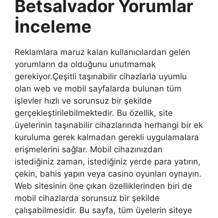
Betsalvador Yorumlar
İnceleme
Reklamlara maruz kalan kullanıcılardan gelen
yorumların da olduğunu unutmamak
gerekiyor.Çeşitli taşınabilir cihazlarla uyumlu
olan web ve mobil sayfalarda bulunan tüm
işlevler hızlı ve sorunsuz bir şekilde
gerçekleştirilebilmektedir. Bu özellik, site
üyelerinin taşınabilir cihazlarında herhangi bir ek
kuruluma gerek kalmadan gerekli uygulamalara
erişmelerini sağlar. Mobil cihazınızdan
istediğiniz zaman, istediğiniz yerde para yatırın,
çekin, bahis yapın veya casino oyunları oynayın.
Web sitesinin öne çıkan özelliklerinden biri de
mobil cihazlarda sorunsuz bir şekilde
çalışabilmesidir. Bu sayfa, tüm üyelerin siteye