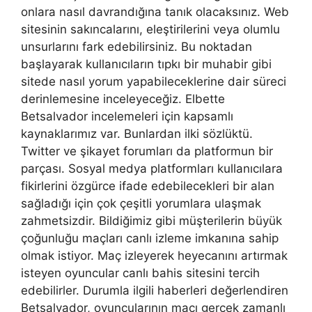
onlara nasıl davrandığına tanık olacaksınız. Web
sitesinin sakıncalarını, eleştirilerini veya olumlu
unsurlarını fark edebilirsiniz. Bu noktadan
başlayarak kullanıcıların tıpkı bir muhabir gibi
sitede nasıl yorum yapabileceklerine dair süreci
derinlemesine inceleyeceğiz. Elbette
Betsalvador incelemeleri için kapsamlı
kaynaklarımız var. Bunlardan ilki sözlüktü.
Twitter ve şikayet forumları da platformun bir
parçası. Sosyal medya platformları kullanıcılara
fikirlerini özgürce ifade edebilecekleri bir alan
sağladığı için çok çeşitli yorumlara ulaşmak
zahmetsizdir. Bildiğimiz gibi müşterilerin büyük
çoğunluğu maçları canlı izleme imkanına sahip
olmak istiyor. Maç izleyerek heyecanını artırmak
isteyen oyuncular canlı bahis sitesini tercih
edebilirler. Durumla ilgili haberleri değerlendiren
Betsalvador, oyuncularının maçı gerçek zamanlı