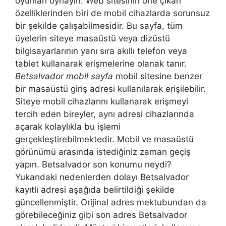
oyunları oynayın. Web sitesinin öne çıkan
özelliklerinden biri de mobil cihazlarda sorunsuz
bir şekilde çalışabilmesidir. Bu sayfa, tüm
üyelerin siteye masaüstü veya dizüstü
bilgisayarlarının yanı sıra akıllı telefon veya
tablet kullanarak erişmelerine olanak tanır.
Betsalvador mobil sayfa
mobil sitesine benzer
bir masaüstü giriş adresi kullanılarak erişilebilir.
Siteye mobil cihazlarını kullanarak erişmeyi
tercih eden bireyler, aynı adresi cihazlarında
açarak kolaylıkla bu işlemi
gerçekleştirebilmektedir. Mobil ve masaüstü
görünümü arasında istediğiniz zaman geçiş
yapın. Betsalvador son konumu neydi?
Yukarıdaki nedenlerden dolayı Betsalvador
kayıtlı adresi aşağıda belirtildiği şekilde
güncellenmiştir. Orijinal adres mektubundan da
görebileceğiniz gibi son adres Betsalvador