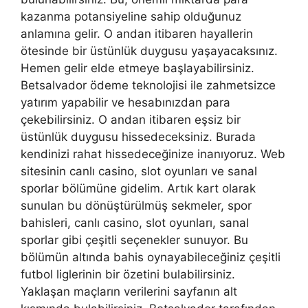
kazanma potansiyeline sahip olduğunuz
anlamına gelir. O andan itibaren hayallerin
ötesinde bir üstünlük duygusu yaşayacaksınız.
Hemen gelir elde etmeye başlayabilirsiniz.
Betsalvador ödeme teknolojisi ile zahmetsizce
yatırım yapabilir ve hesabınızdan para
çekebilirsiniz. O andan itibaren eşsiz bir
üstünlük duygusu hissedeceksiniz. Burada
kendinizi rahat hissedeceğinize inanıyoruz. Web
sitesinin canlı casino, slot oyunları ve sanal
sporlar bölümüne gidelim. Artık kart olarak
sunulan bu dönüştürülmüş sekmeler, spor
bahisleri, canlı casino, slot oyunları, sanal
sporlar gibi çeşitli seçenekler sunuyor. Bu
bölümün altında bahis oynayabileceğiniz çeşitli
futbol liglerinin bir özetini bulabilirsiniz.
Yaklaşan maçların verilerini sayfanın alt