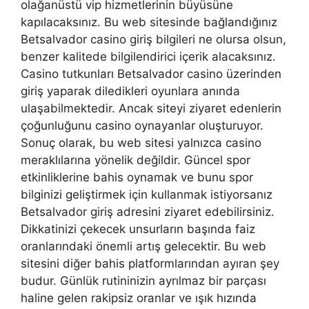
olağanüstü vip hizmetlerinin büyüsüne
kapılacaksınız. Bu web sitesinde bağlandığınız
Betsalvador casino giriş bilgileri ne olursa olsun,
benzer kalitede bilgilendirici içerik alacaksınız.
Casino tutkunları Betsalvador casino üzerinden
giriş yaparak diledikleri oyunlara anında
ulaşabilmektedir. Ancak siteyi ziyaret edenlerin
çoğunluğunu casino oynayanlar oluşturuyor.
Sonuç olarak, bu web sitesi yalnızca casino
meraklılarına yönelik değildir. Güncel spor
etkinliklerine bahis oynamak ve bunu spor
bilginizi geliştirmek için kullanmak istiyorsanız
Betsalvador giriş adresini ziyaret edebilirsiniz.
Dikkatinizi çekecek unsurların başında faiz
oranlarındaki önemli artış gelecektir. Bu web
sitesini diğer bahis platformlarından ayıran şey
budur. Günlük rutininizin ayrılmaz bir parçası
haline gelen rakipsiz oranlar ve ışık hızında