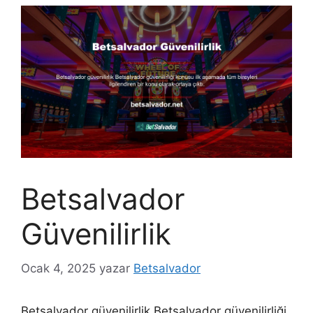
Betsalvador
Güvenilirlik
Ocak 4, 2025
yazar
Betsalvador
Betsalvador güvenilirlik Betsalvador güvenilirliği