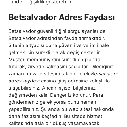
içinde değişiklik gösterebilir.
Betsalvador Adres Faydası
Betsalvador güvenilirliğini sorgulayanlar da
Betsalvador adresinden faydalanmaktadır.
Sitenin altyapısı daha güvenli ve verimli hale
gelmek için sürekli olarak değişmektedir.
Müşteri memnuniyetini sürekli ön planda
tutarak, zirvede kalmasını sağlarlar. Dilediğiniz
zaman bu web sitesini takip ederek
Betsalvador
adres faydası
casino giriş adresine kolaylıkla
ulaşabilirsiniz. Ancak kişisel bilgileriniz
değişmeden kalır. Dengeniz korunur. Para
göndermeniz gerekiyorsa bunu hemen
yapabilirsiniz. Şu anda bu web sitesi hakkında
daha fazlasını keşfedin. Bu sitede hizmet
kalitesinde asla bir düşüş yaşamayacak,