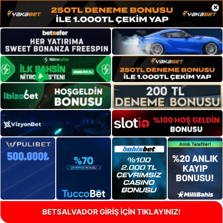
×
BETSALVADOR GİRİŞ İÇİN TIKLAYINIZ!