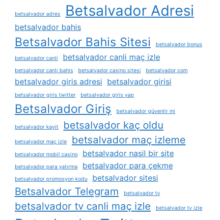
Betsalvador Adresi
betsalvador adres
betsalvador bahis
Betsalvador Bahis Sitesi
betsalvador bonus
betsalvador canli maç izle
betsalvador canli
betsalvador canlı bahis
betsalvador casino sitesi
betsalvador com
betsalvador giris adresi
betsalvador girisi
betsalvador giris twitter
betsalvador giris yap
Betsalvador Giriş
betsalvador güvenlir mi
betsalvador kaç oldu
betsalvador kayit
betsalvador maç izleme
betsalvador maç izle
betsalvador nasil bir site
betsalvador mobil casino
betsalvador para çekme
betsalvador para yatırma
betsalvador sitesi
betsalvador promosyon kodu
Betsalvador Telegram
betsalvador tv
betsalvador tv canli maç izle
betsalvador tv izle