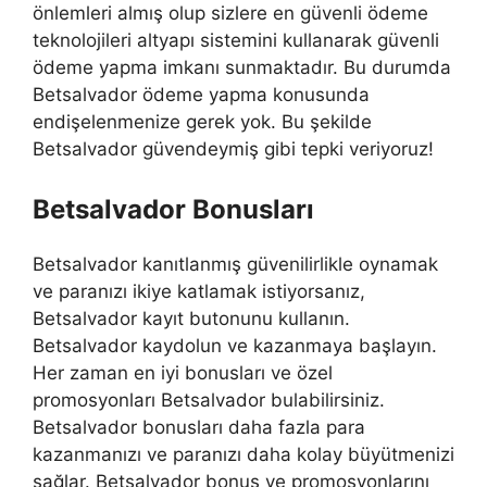
önlemleri almış olup sizlere en güvenli ödeme
teknolojileri altyapı sistemini kullanarak güvenli
ödeme yapma imkanı sunmaktadır. Bu durumda
Betsalvador ödeme yapma konusunda
endişelenmenize gerek yok. Bu şekilde
Betsalvador güvendeymiş gibi tepki veriyoruz!
Betsalvador Bonusları
Betsalvador kanıtlanmış güvenilirlikle oynamak
ve paranızı ikiye katlamak istiyorsanız,
Betsalvador kayıt butonunu kullanın.
Betsalvador kaydolun ve kazanmaya başlayın.
Her zaman en iyi bonusları ve özel
promosyonları Betsalvador bulabilirsiniz.
Betsalvador bonusları daha fazla para
kazanmanızı ve paranızı daha kolay büyütmenizi
sağlar. Betsalvador bonus ve promosyonlarını