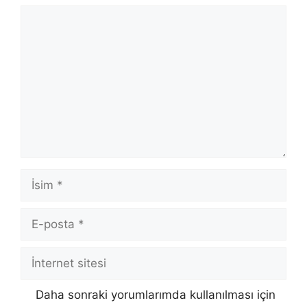
Yorum
İsim
E-
posta
İnternet
sitesi
Daha sonraki yorumlarımda kullanılması için