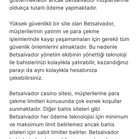
göstermektedir ancak Betsalvador müşterilerine
oldukça tutarlı ödeme yapmaktadır.
Yüksek güvenlikli bir site olan Betsalvador,
müşterilerinin yatırım ve para çekme
işlemlerinde kayıp yaşamamaları için gerekli tüm
güvenlik önlemlerini almaktadır. Bu nedenle
Betsalvador yönetim ekibinin yönettiği teknoloji
ile bahislerinizi kolaylıkla yatırabilir, kazandığınız
parayı da aynı kolaylıkla hesabınıza
çekebilirsiniz.
Betsalvador casino sitesi, müşterilerine para
çekme limitleri konusunda çok esnek koşullar
sunmaktadır. Diğer bahis siteleri gibi
Betsalvador her ödeme teknolojisi için minimum
ve maksimum limit belirlemez ancak bahis
siteleri için sabit limitler belirler. Betsalvador