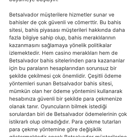
Betsalvador müşterilere hizmetler sunar ve
bahisler de çok güvenli ve cömerttir. Bu bahis
sitesi, bahis piyasası müşterileri hakkında daha
fazla bilgiye sahip olup, bahis meraklılarının
kazanmasını sağlamaya yönelik politikalar
izlemektedir. Hem casino meraklıları hem de
Betsalvador bahis sitelerinden para kazananlar
için bu paraların hesaplarından sorunsuz bir
şekilde çekilmesi çok önemlidir. Çeşitli ödeme
yöntemleri sunan Betsalvador bahis sitesi,
mümkün olan her ödeme yöntemini kullanarak
hesabınıza güvenli bir şekilde para çekmenize
olanak tanır. Oyuncuların bilmek istediği
sorulardan biri de Betsalvador ödemelerinin çok
istikrarlı olup olmadığıdır. Para çekme tutarları
para çekme yöntemine göre değişiklik