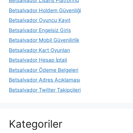
Betsalvador Lisans Platformu
Betsalvador Holdem Güvenliği
Betsalvador Oyuncu Kayıt
Betsalvador Engelsiz Giriş
Betsalvador Mobil Güvenilirlik
Betsalvador Kart Oyunları
Betsalvador Hesap İptali
Betsalvador Ödeme Belgeleri
Betsalvador Adres Açıklaması
Betsalvador Twitter Takipçileri
Kategoriler