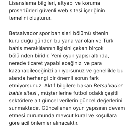
Lisanslama bilgileri, altyapı ve koruma
prosedürleri güvenli web sitesi içeriğinin
temelini oluşturur.
Betsalvador spor bahisleri bölümü sitenin
kurulduğu günden bu yana var olan ve Türk
bahis meraklılarının ilgisini çeken birçok
bölümden biridir. Yeni oyun yapısı altında,
nerede ticaret yapabileceğinizi ve para
kazanabileceğinizi anlıyorsunuz ve genellikle bu
alanda herhangi bir önemli sorun fark
etmiyorsunuz. Aktif bilgilere bakan
Betsalvador
bahis sitesi
, müşterilerine futbol odaklı çeşitli
sektörlere ait güncel verilerin güncel değerlerini
sunmaktadır. Güncellenen oyun yapısının devam
etmesi durumunda mevcut kural ve koşullara
göre acil önlemler alınacaktır.