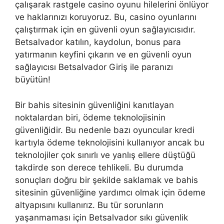
çalışarak rastgele casino oyunu hilelerini önlüyor
ve haklarınızı koruyoruz. Bu, casino oyunlarını
çalıştırmak için en güvenli oyun sağlayıcısıdır.
Betsalvador katılın, kaydolun, bonus para
yatırmanın keyfini çıkarın ve en güvenli oyun
sağlayıcısı Betsalvador Giriş ile paranızı
büyütün!
Bir bahis sitesinin güvenliğini kanıtlayan
noktalardan biri, ödeme teknolojisinin
güvenliğidir. Bu nedenle bazı oyuncular kredi
kartıyla ödeme teknolojisini kullanıyor ancak bu
teknolojiler çok sınırlı ve yanlış ellere düştüğü
takdirde son derece tehlikeli. Bu durumda
sonuçları doğru bir şekilde saklamak ve bahis
sitesinin güvenliğine yardımcı olmak için ödeme
altyapısını kullanırız. Bu tür sorunların
yaşanmaması için Betsalvador sıkı güvenlik