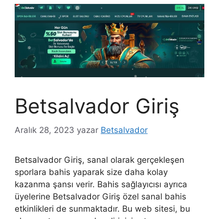
Betsalvador Giriş
Aralık 28, 2023
yazar
Betsalvador
Betsalvador Giriş, sanal olarak gerçekleşen
sporlara bahis yaparak size daha kolay
kazanma şansı verir. Bahis sağlayıcısı ayrıca
üyelerine Betsalvador Giriş özel sanal bahis
etkinlikleri de sunmaktadır. Bu web sitesi, bu