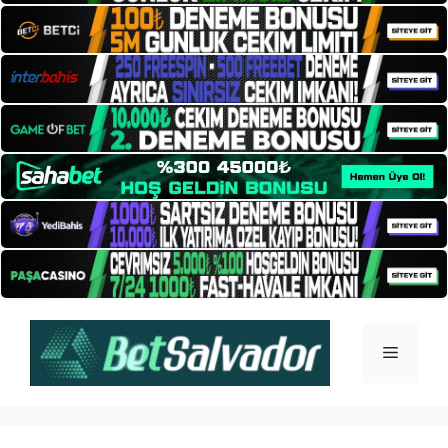
İçeriğe
atla
Menü