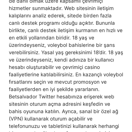
de dahil olmak üzere kapsamlı çevrimiçi
hizmetler sunmaktadır. Web sitesinin iletişim
kalıplarını analiz ederek, sitede birden fazla
canlı destek programı olduğu açıktır. Bununla
birlikte, canlı destek iletişim kurmanın en hızlı ve
en etkili yollarından biridir. 18 yaş ve
üzerindeyseniz, voleybol bahislerine bir şans
verebilirsiniz. Yasal yaş gereksinimi 18’dir. 18 yaş
ve üzerindeyseniz, kendi adınıza bir kullanıcı
hesabı oluşturabilir ve çevrimiçi casino
faaliyetlerine katılabilirsiniz. En kazançlı voleybol
fırsatlarını seçin ve mevcut promosyon ve
faaliyetlerden en iyi şekilde yararlanın.
Betsalvador Twitter hesabınıza erişerek web
sitesinin oturum açma adresini keşfedin ve
bahis oyununa katılın. Ayrıca, sanal bir özel ağ
(VPN) kullanarak oturum açabilir ve
telefonunuzu ve tabletinizi kullanarak herhangi