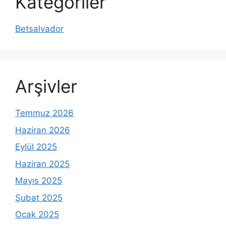
Kategoriler
Betsalvador
Arşivler
Temmuz 2026
Haziran 2026
Eylül 2025
Haziran 2025
Mayıs 2025
Şubat 2025
Ocak 2025