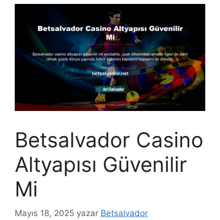
Betsalvador Casino
Altyapısı Güvenilir
Mi
Mayıs 18, 2025
yazar
Betsalvador