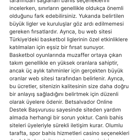
tarafından sağlanan bahis seçeneklerini
incelerken, sınırların genellikle oldukça önemli
olduğunu fark edebilirsiniz. Yukarıda belirtilen
büyük ligler ve kuruluşlar göz ardı edilmemesi
gereken fırsatlardır. Ayrıca, bu web sitesi
Türkiye’deki basketbol liglerinin özel etkinliklere
katılmaları için eşsiz bir fırsat sunuyor.
Basketbol oyunlarında muzaffer ortaya çıkan
takım genellikle en yüksek oranlara sahiptir,
ancak üç aylık tahminler için gerçekten büyük
oranlar web sitesi tarafından belirlenir. Ayrıca,
bu ücretler, sitenizin kalitesinin size daha doğru
bir anlayış sağladığını belirtmek için düzenli
olarak üyelere ödenir. Betsalvador Online
Destek Başvurusu sayesinde siteden yardım
almada herhangi bir sorun yoktur. Canlı bahis
siteleri üyeleriyle sürekli iletişim kurar. Olumlu
tarafta, spor bahis hizmetleri casino seçenekleri