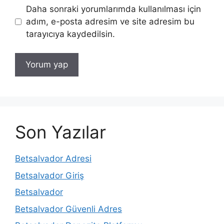
Daha sonraki yorumlarımda kullanılması için
adım, e-posta adresim ve site adresim bu
tarayıcıya kaydedilsin.
Son Yazılar
Betsalvador Adresi
Betsalvador Giriş
Betsalvador
Betsalvador Güvenli Adres