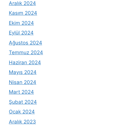
Aralık 2024
Kasım 2024
Ekim 2024
Eylül 2024
Ağustos 2024
Temmuz 2024
Haziran 2024
Mayıs 2024
Nisan 2024
Mart 2024
Şubat 2024
Ocak 2024
Aralık 2023