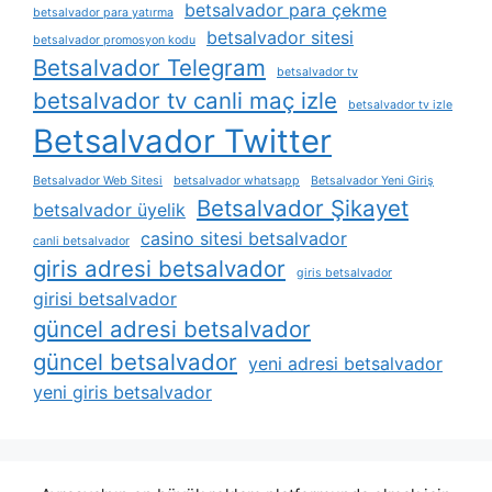
betsalvador para çekme
betsalvador para yatırma
betsalvador sitesi
betsalvador promosyon kodu
Betsalvador Telegram
betsalvador tv
betsalvador tv canli maç izle
betsalvador tv izle
Betsalvador Twitter
Betsalvador Web Sitesi
betsalvador whatsapp
Betsalvador Yeni Giriş
Betsalvador Şikayet
betsalvador üyelik
casino sitesi betsalvador
canli betsalvador
giris adresi betsalvador
giris betsalvador
girisi betsalvador
güncel adresi betsalvador
güncel betsalvador
yeni adresi betsalvador
yeni giris betsalvador