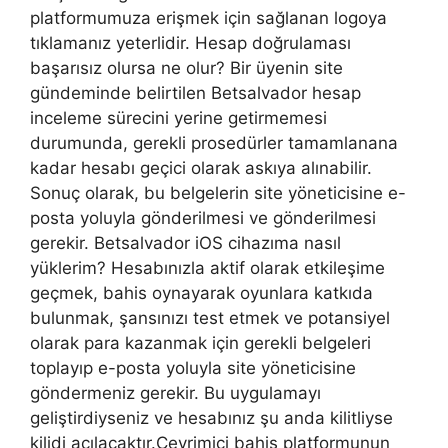
platformumuza erişmek için sağlanan logoya
tıklamanız yeterlidir. Hesap doğrulaması
başarısız olursa ne olur? Bir üyenin site
gündeminde belirtilen Betsalvador hesap
inceleme sürecini yerine getirmemesi
durumunda, gerekli prosedürler tamamlanana
kadar hesabı geçici olarak askıya alınabilir.
Sonuç olarak, bu belgelerin site yöneticisine e-
posta yoluyla gönderilmesi ve gönderilmesi
gerekir. Betsalvador iOS cihazıma nasıl
yüklerim? Hesabınızla aktif olarak etkileşime
geçmek, bahis oynayarak oyunlara katkıda
bulunmak, şansınızı test etmek ve potansiyel
olarak para kazanmak için gerekli belgeleri
toplayıp e-posta yoluyla site yöneticisine
göndermeniz gerekir. Bu uygulamayı
geliştirdiyseniz ve hesabınız şu anda kilitliyse
kilidi açılacaktır.Çevrimiçi bahis platformunun