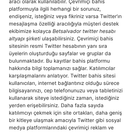
aracı olarak kullanılabilir. Çevrimiçi bahis
platformuyla ilgili herhangi bir sorunuz,
endişeniz, isteğiniz veya fikriniz varsa Twitter’ın
mesajlaşma özelliği aracılığıyla müşteri destek
ekibimize kolayca
Betsalvador twitter hesabı
altyapı şirketi
ulaşabilirsiniz. Çevrimiçi bahis
sitesinin resmi Twitter hesabının yanı sıra
üyelerin oluşturduğu sayfalar ve gruplar da
bulunmaktadır. Bu kayıtlar bahis platformu
hakkında bilgi toplamanızı sağlar. Katılımcılar
karşılaşmalarını anlatıyor. Twitter bahis sitesi
kullanıcıları, internet bağlantınız olduğu sürece
bilgisayarınızı, cep telefonunuzu veya tabletinizi
kullanarak siteye istediğiniz zaman, istediğiniz
yerden erişebilirsiniz. Daha fazla sayıda
katılımcıyı çekmek için site ortakları, daha geniş
bir kitleye ulaşmak amacıyla Twitter gibi sosyal
medya platformlarındaki çevrimiçi reklam ve