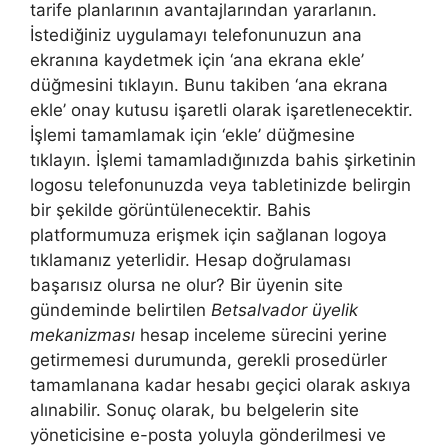
tarife planlarının avantajlarından yararlanın.
İstediğiniz uygulamayı telefonunuzun ana
ekranına kaydetmek için ‘ana ekrana ekle’
düğmesini tıklayın. Bunu takiben ‘ana ekrana
ekle’ onay kutusu işaretli olarak işaretlenecektir.
İşlemi tamamlamak için ‘ekle’ düğmesine
tıklayın. İşlemi tamamladığınızda bahis şirketinin
logosu telefonunuzda veya tabletinizde belirgin
bir şekilde görüntülenecektir. Bahis
platformumuza erişmek için sağlanan logoya
tıklamanız yeterlidir. Hesap doğrulaması
başarısız olursa ne olur? Bir üyenin site
gündeminde belirtilen
Betsalvador üyelik
mekanizması
hesap inceleme sürecini yerine
getirmemesi durumunda, gerekli prosedürler
tamamlanana kadar hesabı geçici olarak askıya
alınabilir. Sonuç olarak, bu belgelerin site
yöneticisine e-posta yoluyla gönderilmesi ve