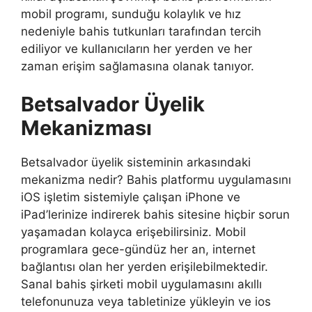
mobil programı, sunduğu kolaylık ve hız
nedeniyle bahis tutkunları tarafından tercih
ediliyor ve kullanıcıların her yerden ve her
zaman erişim sağlamasına olanak tanıyor.
Betsalvador Üyelik
Mekanizması
Betsalvador üyelik sisteminin arkasındaki
mekanizma nedir? Bahis platformu uygulamasını
iOS işletim sistemiyle çalışan iPhone ve
iPad’lerinize indirerek bahis sitesine hiçbir sorun
yaşamadan kolayca erişebilirsiniz. Mobil
programlara gece-gündüz her an, internet
bağlantısı olan her yerden erişilebilmektedir.
Sanal bahis şirketi mobil uygulamasını akıllı
telefonunuza veya tabletinize yükleyin ve ios