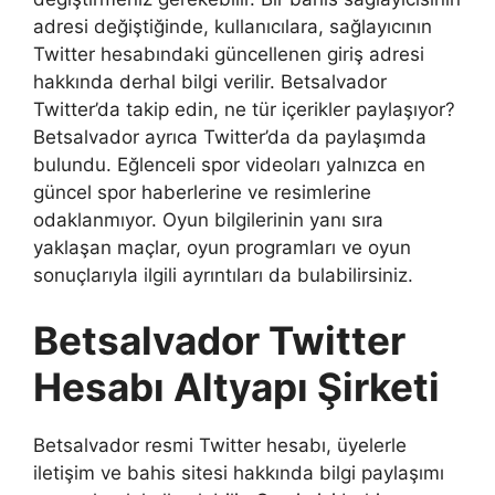
adresi değiştiğinde, kullanıcılara, sağlayıcının
Twitter hesabındaki güncellenen giriş adresi
hakkında derhal bilgi verilir. Betsalvador
Twitter’da takip edin, ne tür içerikler paylaşıyor?
Betsalvador ayrıca Twitter’da da paylaşımda
bulundu. Eğlenceli spor videoları yalnızca en
güncel spor haberlerine ve resimlerine
odaklanmıyor. Oyun bilgilerinin yanı sıra
yaklaşan maçlar, oyun programları ve oyun
sonuçlarıyla ilgili ayrıntıları da bulabilirsiniz.
Betsalvador Twitter
Hesabı Altyapı Şirketi
Betsalvador resmi Twitter hesabı, üyelerle
iletişim ve bahis sitesi hakkında bilgi paylaşımı