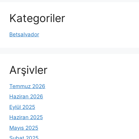
Kategoriler
Betsalvador
Arşivler
Temmuz 2026
Haziran 2026
Eylül 2025
Haziran 2025
Mayıs 2025
Şubat 2025