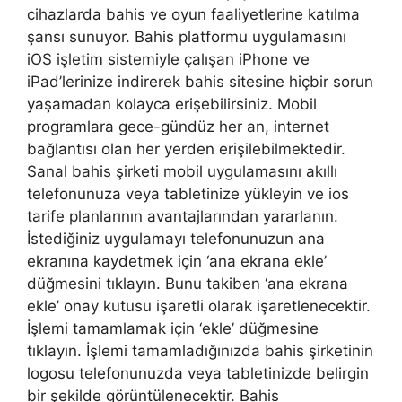
cihazlarda bahis ve oyun faaliyetlerine katılma
şansı sunuyor. Bahis platformu uygulamasını
iOS işletim sistemiyle çalışan iPhone ve
iPad’lerinize indirerek bahis sitesine hiçbir sorun
yaşamadan kolayca erişebilirsiniz. Mobil
programlara gece-gündüz her an, internet
bağlantısı olan her yerden erişilebilmektedir.
Sanal bahis şirketi mobil uygulamasını akıllı
telefonunuza veya tabletinize yükleyin ve ios
tarife planlarının avantajlarından yararlanın.
İstediğiniz uygulamayı telefonunuzun ana
ekranına kaydetmek için ‘ana ekrana ekle’
düğmesini tıklayın. Bunu takiben ‘ana ekrana
ekle’ onay kutusu işaretli olarak işaretlenecektir.
İşlemi tamamlamak için ‘ekle’ düğmesine
tıklayın. İşlemi tamamladığınızda bahis şirketinin
logosu telefonunuzda veya tabletinizde belirgin
bir şekilde görüntülenecektir. Bahis