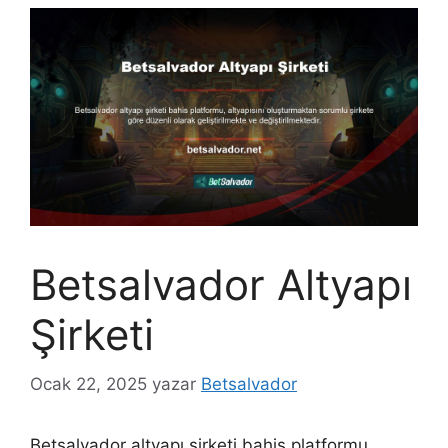
Betsalvador Altyapı
Şirketi
Ocak 22, 2025
yazar
Betsalvador
Betsalvador altyapı şirketi bahis platformu,